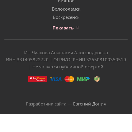
Видное
Волоколамск
Воскресенск
Показать
ИП Чулкова Анастасия Александровна
ИНН 331405822720 | ОГРН/ОГРНИП 325508100350519
| Не является публичной офертой
Разработчик сайта —
Евгений Донич