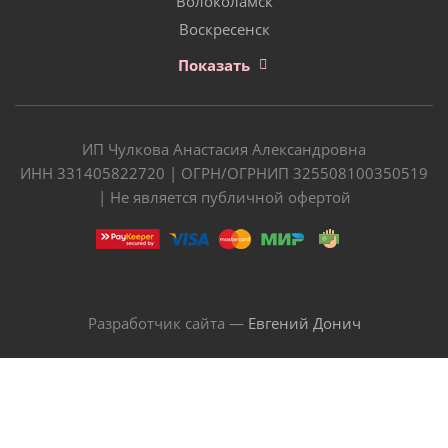
Волоколамск
Воскресенск
Показать
ИП Чулкова Анастасия Александровна
ИНН 331405822720 | ОГРН/ОГРНИП 325508100350519
| Не является публичной офертой
Разработчик сайта —
Евгений Донич