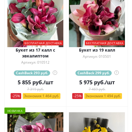
БЕСПЛАТНАЯ ДОСТАВКА
БЕСПЛАТНАЯ ДОСТАВКА
Букет из 17 калл с
Букет из 19 калл
эвкалиптом
Артикул: 010501
Артикул: 010512
CashBack 293 руб.
?
CashBack 299 руб.
?
5 855
руб.
/шт
5 975
руб.
/шт
7 319 руб.
7 469 руб.
-25%
Экономия 1 464 руб.
-25%
Экономия 1 494 руб.
НОВИНКА