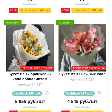
5 225 руб.
7 738 руб.
-25%
Экономия 1 045 руб.
-25%
Экономия 1 548 руб.
НОВИНКА
НОВИНКА
БЕСПЛАТНАЯ ДОСТАВКА
БЕСПЛАТНАЯ ДОСТАВКА
Букет из 17 оранжевых
Букет из 13 нежных калл
калл с эвкалиптом
Артикул: 011284
Артикул: 011327
CashBack 293 руб.
?
CashBack 227 руб.
?
5 855
руб.
/шт
4 545
руб.
/шт
7 319 руб.
5 682 руб.