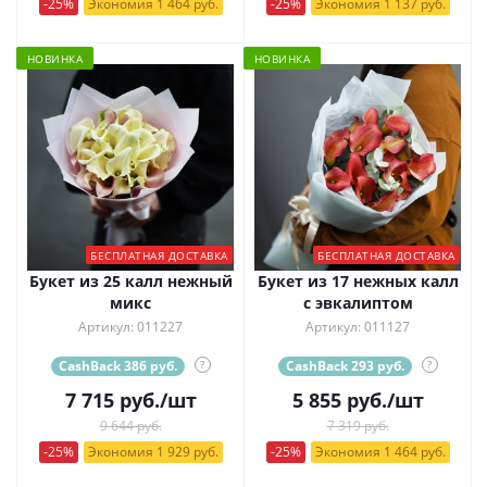
-25%
Экономия 1 464 руб.
-25%
Экономия 1 137 руб.
НОВИНКА
НОВИНКА
БЕСПЛАТНАЯ ДОСТАВКА
БЕСПЛАТНАЯ ДОСТАВКА
Букет из 25 калл нежный
Букет из 17 нежных калл
микс
с эвкалиптом
Артикул: 011227
Артикул: 011127
CashBack 386 руб.
?
CashBack 293 руб.
?
7 715
руб.
/шт
5 855
руб.
/шт
9 644 руб.
7 319 руб.
-25%
Экономия 1 929 руб.
-25%
Экономия 1 464 руб.