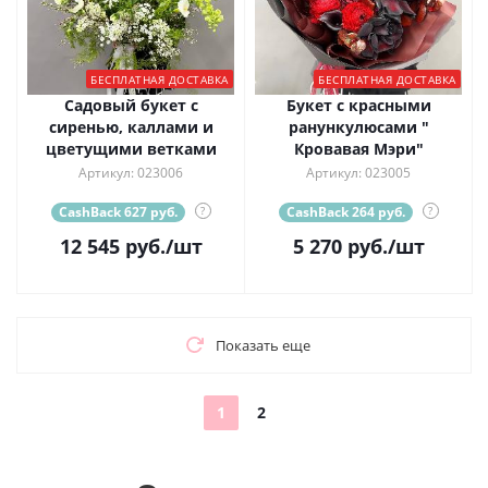
БЕСПЛАТНАЯ ДОСТАВКА
БЕСПЛАТНАЯ ДОСТАВКА
Садовый букет с
Букет с красными
сиренью, каллами и
ранункулюсами "
цветущими ветками
Кровавая Мэри"
Артикул: 023006
Артикул: 023005
CashBack 627 руб.
?
CashBack 264 руб.
?
12 545
руб.
/шт
5 270
руб.
/шт
Показать еще
1
2