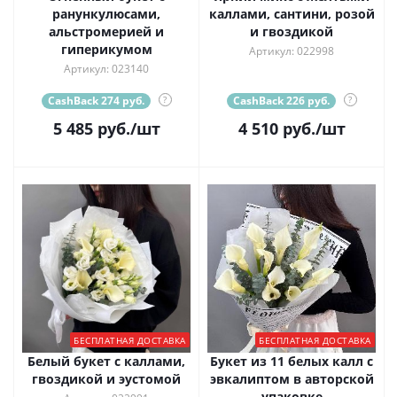
ранункулюсами,
каллами, сантини, розой
альстромерией и
и гвоздикой
гиперикумом
Артикул: 022998
Артикул: 023140
CashBack 274 руб.
?
CashBack 226 руб.
?
5 485
руб.
/шт
4 510
руб.
/шт
БЕСПЛАТНАЯ ДОСТАВКА
БЕСПЛАТНАЯ ДОСТАВКА
Белый букет с каллами,
Букет из 11 белых калл с
гвоздикой и эустомой
эвкалиптом в авторской
упаковке