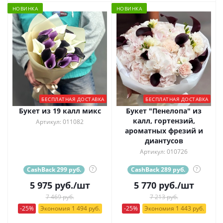
НОВИНКА
НОВИНКА
БЕСПЛАТНАЯ ДОСТАВКА
БЕСПЛАТНАЯ ДОСТАВКА
Букет из 19 калл микс
Букет "Пенелопа" из
калл, гортензий,
Артикул: 011082
ароматных фрезий и
диантусов
Артикул: 010726
CashBack 299 руб.
?
CashBack 289 руб.
?
5 975
руб.
/шт
5 770
руб.
/шт
7 469 руб.
7 213 руб.
-25%
Экономия 1 494 руб.
-25%
Экономия 1 443 руб.