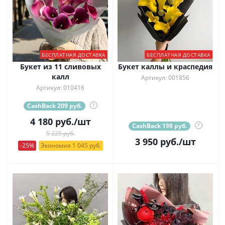
БЕСПЛАТНАЯ ДОСТАВКА
БЕСПЛАТНАЯ ДОСТАВКА
Букет из 11 сливовых
Букет каллы и краспедия
калл
Артикул: 001856
Артикул: 010416
CashBack 209 руб.
?
4 180
руб.
/шт
CashBack 198 руб.
?
5 225 руб.
3 950
руб.
/шт
-25%
Экономия 1 045 руб.