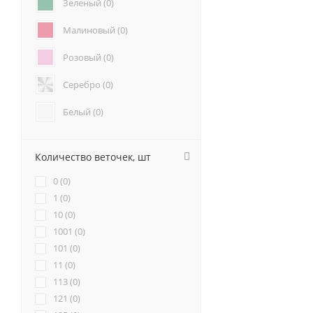
Зеленый (
0
)
Подсолнухи (
0
)
Анемоны (
0
)
Малиновый (
0
)
Гвоздики (
0
)
Розовый (
0
)
Геогрины (
0
)
Гипсофилы (
0
)
Серебро (
0
)
Гладиолус (
0
)
Каллы (
0
)
Белый (
0
)
Маттиола (
0
)
Красный (
0
)
Нарциссы (
0
)
Количество веточек, шт
Фрезия (
1
)
Бордовый (
0
)
0 (
0
)
Желтый (
0
)
1 (
0
)
10 (
0
)
Коралловый (
0
)
1001 (
0
)
101 (
Кремовый (
0
)
0
)
11 (
0
)
Оранжевый (
0
)
113 (
0
)
121 (
0
)
Персиковый (
0
)