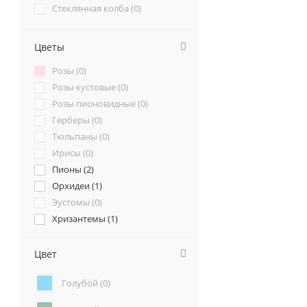
Стеклянная колба (
0
)
Цветы
Розы (
0
)
Розы кустовые (
0
)
Розы пионовидные (
0
)
Герберы (
0
)
Тюльпаны (
0
)
Ирисы (
0
)
Пионы (
2
)
Орхидеи (
1
)
Эустомы (
0
)
Хризантемы (
1
)
Ромашки (
0
)
Ранункулюсы (
0
)
Цвет
Альстромерии (
0
)
Голубой (
0
)
Гортензии (
0
)
Лилии (
1
)