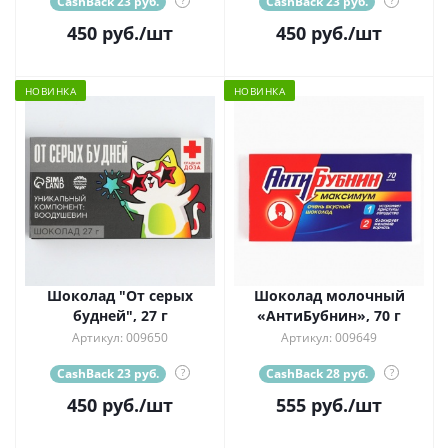
CashBack 23 руб.
?
CashBack 23 руб.
?
450
руб.
/шт
450
руб.
/шт
НОВИНКА
НОВИНКА
Шоколад "От серых
Шоколад молочный
будней", 27 г
«АнтиБубнин», 70 г
Артикул: 009650
Артикул: 009649
CashBack 23 руб.
?
CashBack 28 руб.
?
450
руб.
/шт
555
руб.
/шт