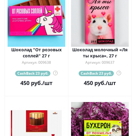
Шоколад "От розовых
Шоколад молочный «Ля
соплей" 27 г
ты крыса», 27 г
Артикул: 009638
Артикул: 009637
CashBack 23 руб.
?
CashBack 23 руб.
?
450
руб.
/шт
450
руб.
/шт