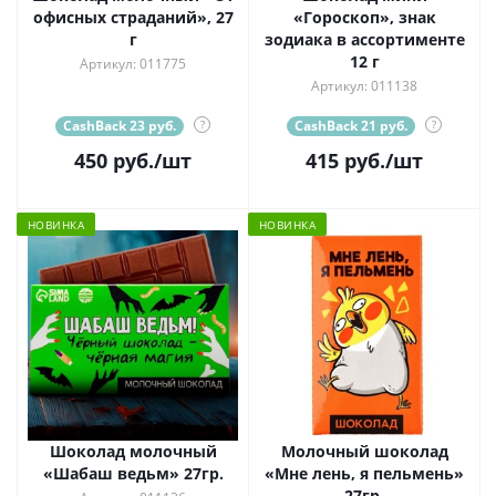
офисных страданий», 27
«Гороскоп», знак
г
зодиака в ассортименте
12 г
Артикул: 011775
Артикул: 011138
CashBack 23 руб.
?
CashBack 21 руб.
?
450
руб.
/шт
415
руб.
/шт
НОВИНКА
НОВИНКА
Шоколад молочный
Молочный шоколад
«Шабаш ведьм» 27гр.
«Мне лень, я пельмень»
27гр.