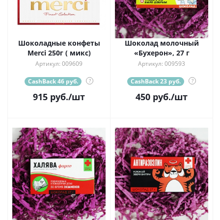
Шоколадные конфеты
Шоколад молочный
Merci 250г ( микс)
«Бухерон», 27 г
Артикул: 009609
Артикул: 009593
CashBack 46 руб.
?
CashBack 23 руб.
?
915
руб.
/шт
450
руб.
/шт