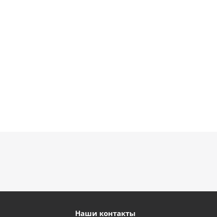
шар с гелием (
см)
895
1 330
1 330
руб.
руб.
руб.
895
руб.
Наши контакты