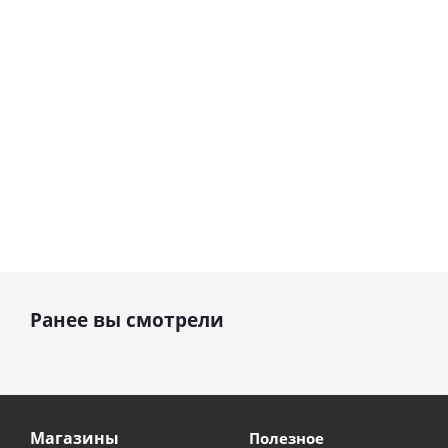
см)
1 330
1 330
руб.
895
руб.
руб.
Ранее вы смотрели
Магазины
Полезное