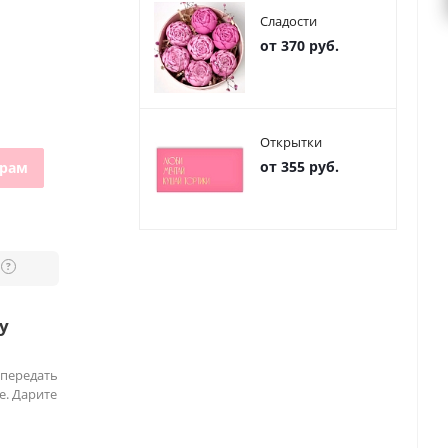
Сладости
от 370 руб.
Открытки
от 355 руб.
грам
?
у
 передать
е. Дарите