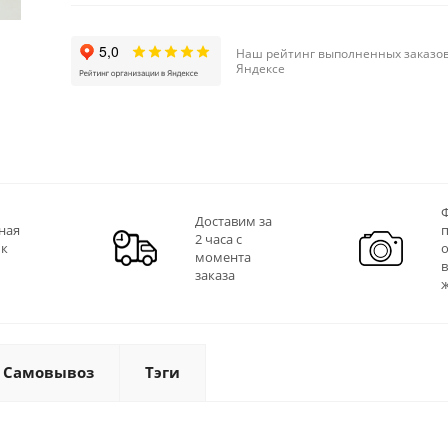
Наш рейтинг выполненных заказов
Яндексе
Ф
Доставим за
ная
2 часа с
 к
момента
заказа
Самовывоз
Тэги