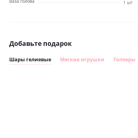
Ваза голова
1 шт
Добавьте подарок
Шары гелиевые
Мягкие игрушки
Топперы
Шар
Шар
гелиевый
гелиевый
цифра 8
цифра 4
Сердце розовое
(40х102
(40х102
фольгированный
см)
см)
шар с гелием (45