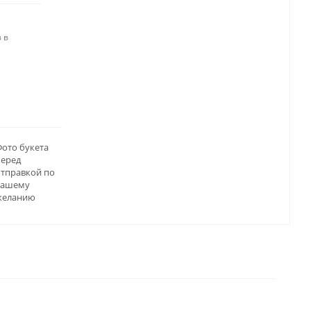
 в
ото букета
перед
отправкой по
вашему
желанию