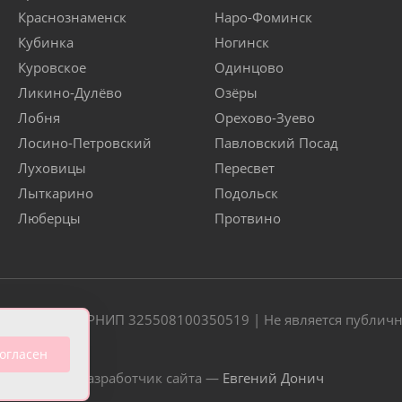
Краснознаменск
Наро-Фоминск
Кубинка
Ногинск
Куровское
Одинцово
Ликино-Дулёво
Озёры
Лобня
Орехово-Зуево
Лосино-Петровский
Павловский Посад
Луховицы
Пересвет
Лыткарино
Подольск
Люберцы
Протвино
20 | ОГРН/ОГРНИП 325508100350519 | Не является публич
огласен
Разработчик сайта —
Евгений Донич