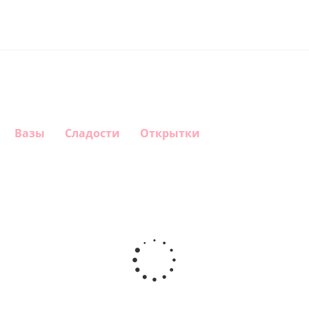
Вазы
Сладости
Открытки
Шар круг
Шар
Шар
Шар
Самая
сердце,
гелиевый
Звезда - С
самая
моя
цифра 1
днем
любовь
(40х102
рождения
см)
(45 см)