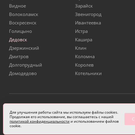
Видное
Зарайск
Волоколамск
Звенигород
Воскресенск
Ивантеевка
Голицыно
Истра
Дедовск
Кашира
Дзержинский
Клин
Дмитров
Коломна
Долгопрудный
Королев
Домодедово
Котельники
ИП Чулкова Анастасия Александровна ИНН 3314058227
Для улучшения работы сайта мы используем файлы cookies.
Продолжая его использование, вы соглашаетесь с нашей
С
политикой конфиденциальности
и использованием файлов
cookie.