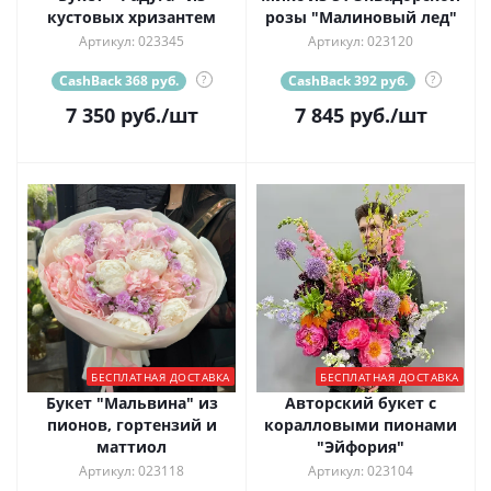
кустовых хризантем
розы "Малиновый лед"
Артикул: 023345
Артикул: 023120
CashBack 368 руб.
?
CashBack 392 руб.
?
7 350
руб.
/шт
7 845
руб.
/шт
БЕСПЛАТНАЯ ДОСТАВКА
БЕСПЛАТНАЯ ДОСТАВКА
Букет "Мальвина" из
Авторский букет с
пионов, гортензий и
коралловыми пионами
маттиол
"Эйфория"
Артикул: 023118
Артикул: 023104