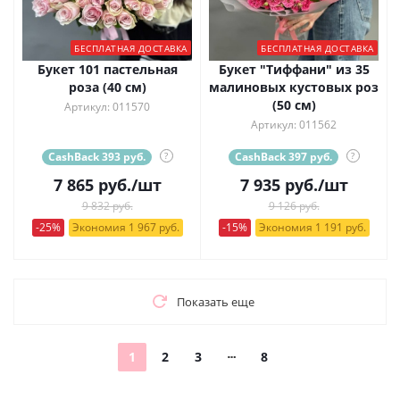
БЕСПЛАТНАЯ ДОСТАВКА
БЕСПЛАТНАЯ ДОСТАВКА
Букет 101 пастельная
Букет "Тиффани" из 35
роза (40 см)
малиновых кустовых роз
(50 см)
Артикул: 011570
Артикул: 011562
CashBack 393 руб.
?
CashBack 397 руб.
?
7 865
руб.
/шт
7 935
руб.
/шт
9 832 руб.
9 126 руб.
-25%
Экономия 1 967 руб.
-15%
Экономия 1 191 руб.
Показать еще
1
2
3
8