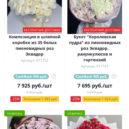
БЕСПЛАТНАЯ ДОСТАВКА
БЕСПЛАТНАЯ ДОСТАВКА
Композиция в шляпной
Букет "Королевская
коробке из 35 белых
пудра" из пионовидных
пионовидных роз
роз Эквадор,
Эквадор
ранункулюсов и
гортензий
Артикул: 011752
Артикул: 011741
CashBack 396 руб.
?
CashBack 385 руб.
?
7 925
руб.
/шт
7 695
руб.
/шт
9 907 руб.
9 619 руб.
-25%
Экономия 1 982 руб.
-25%
Экономия 1 924 руб.
НОВИНКА
НОВИНКА