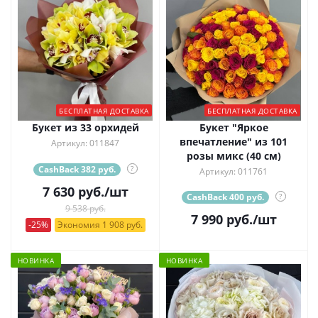
БЕСПЛАТНАЯ ДОСТАВКА
БЕСПЛАТНАЯ ДОСТАВКА
Букет из 33 орхидей
Букет "Яркое
впечатление" из 101
Артикул: 011847
розы микс (40 см)
CashBack 382 руб.
?
Артикул: 011761
7 630
руб.
/шт
CashBack 400 руб.
?
9 538 руб.
7 990
руб.
/шт
-25%
Экономия 1 908 руб.
НОВИНКА
НОВИНКА