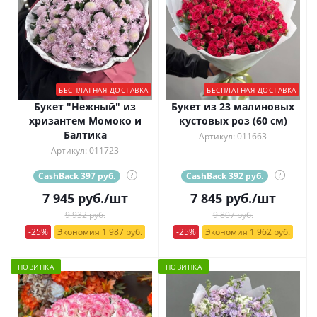
БЕСПЛАТНАЯ ДОСТАВКА
БЕСПЛАТНАЯ ДОСТАВКА
Букет "Нежный" из
Букет из 23 малиновых
хризантем Момоко и
кустовых роз (60 см)
Балтика
Артикул: 011663
Артикул: 011723
CashBack 397 руб.
?
CashBack 392 руб.
?
7 945
руб.
/шт
7 845
руб.
/шт
9 932 руб.
9 807 руб.
-25%
Экономия 1 987 руб.
-25%
Экономия 1 962 руб.
НОВИНКА
НОВИНКА