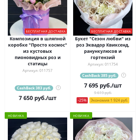
БЕСПЛАТНАЯ ДОСТАВКА
БЕСПЛАТНАЯ ДОСТАВКА
Композиция в шляпной
Букет "Сезон любви" из
коробке "Просто космос"
роз Эквадор Квиксенд,
из кустовых
ранункулюсов и
пионовидных роз и
гортензий
статицы
Артикул: 011754
Артикул: 011757
CashBack 385 руб.
?
7 695
руб.
/шт
CashBack 383 руб.
?
9 619 руб.
7 650
руб.
/шт
-25%
Экономия 1 924 руб.
НОВИНКА
НОВИНКА