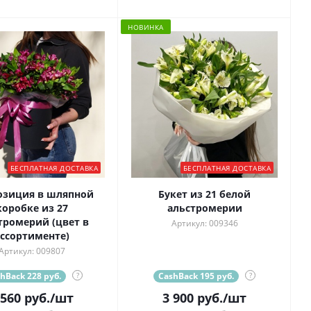
НОВИНКА
БЕСПЛАТНАЯ ДОСТАВКА
БЕСПЛАТНАЯ ДОСТАВКА
озиция в шляпной
Букет из 21 белой
коробке из 27
альстромерии
тромерий (цвет в
Артикул: 009346
ссортименте)
Артикул: 009807
hBack 228 руб.
?
CashBack 195 руб.
?
 560
руб.
/шт
3 900
руб.
/шт