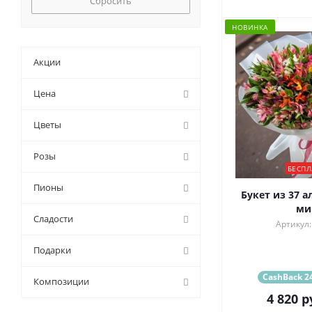
Сбросить
НОВИНКА
Акции
Цена
Цветы
Розы
БЕСПЛ
Пионы
Букет из 37 
ми
Сладости
Артикул:
Подарки
CashBack 24
Композиции
4 820
р