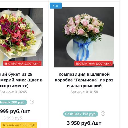
ХИТ
БЕСПЛАТНАЯ ДОСТАВКА
БЕСПЛАТНАЯ ДОСТАВКА
кий букет из 25
Композиция в шляпной
мерий микс (цвет в
коробке "Гермиона" из роз
ссортименте)
и альстромерий
Артикул: 010245
Артикул: 010158
hBack 200 руб.
?
 995
руб.
/шт
CashBack 198 руб.
?
5 993 руб.
3 950
руб.
/шт
Экономия 1 998 руб.