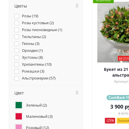
НОВИНКА
Цветы
Розы (
19
)
Розы кустовые (
2
)
Розы пионовидные (
1
)
Тюльпаны (
2
)
Пионы (
3
)
Орхидеи (
1
)
Эустомы (
8
)
БЕСПЛ
Хризантемы (
10
)
Букет из 21
Ромашки (
3
)
альстр
Альстромерии (
57
)
Артикул:
Гортензии (
1
)
Анемоны (
1
)
Цвет
CashBack 19
Гвоздики (
1
)
Зеленый (
2
)
3 900
р
4 875
Малиновый (
3
)
-25%
Эконом
Розовый (
12
)