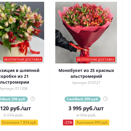
БЕСПЛАТНАЯ ДОСТАВКА
БЕСПЛАТНАЯ ДОСТАВКА
озиция в шляпной
Монобукет из 25 красных
коробке из 21
альстромерий
альстромерии
Артикул: 010727
Артикул: 011208
hBack 206 руб.
?
CashBack 200 руб.
?
 120
руб.
/шт
3 995
руб.
/шт
5 974 руб.
4 994 руб.
Экономия 1 854 руб.
-25%
Экономия 999 руб.