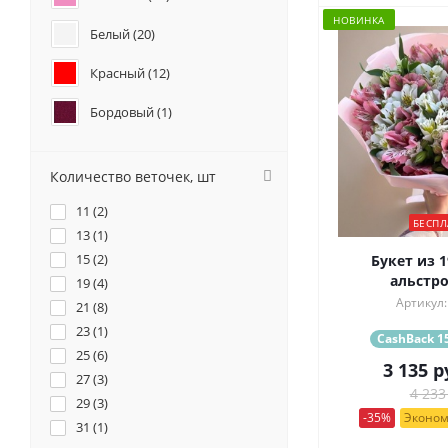
НОВИНКА
Белый (
20
)
Красный (
12
)
Бордовый (
1
)
Желтый (
6
)
Количество веточек, шт
Коралловый (
2
)
11 (
2
)
БЕСПЛ
Кремовый (
5
)
13 (
1
)
15 (
2
)
Букет из 
Оранжевый (
1
)
альстр
19 (
4
)
Артикул:
21 (
Фиолетовый (
8
)
5
)
23 (
1
)
CashBack 15
Разноцветный (
24
)
25 (
6
)
3 135
р
27 (
3
)
4 233
29 (
3
)
-35%
Эконом
31 (
1
)