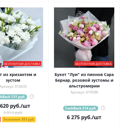
БЕСПЛАТНАЯ ДОСТАВКА
БЕСПЛАТНАЯ ДОСТАВКА
т из хризантем и
Букет "Луи" из пионов Сара
эустом
Бернар, розовой эустомы и
альстромерии
Артикул: 010635
Артикул: 010588
hBack 131 руб.
?
 620
руб.
/шт
CashBack 314 руб.
?
3 013 руб.
6 275
руб.
/шт
Экономия 393 руб.