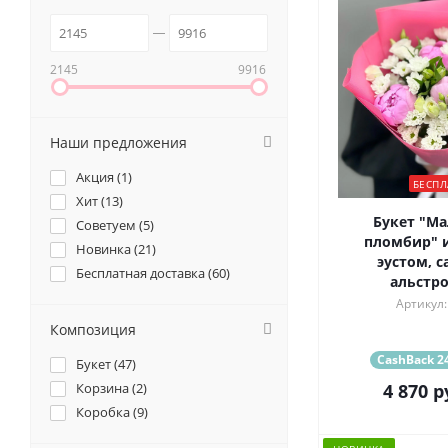
2145
9916
Наши предложения
Акция (
1
)
БЕСПЛ
Хит (
13
)
Букет "М
Советуем (
5
)
пломбир" и
Новинка (
21
)
эустом, с
Бесплатная доставка (
60
)
альстр
Артикул:
Композиция
CashBack 24
Букет (
47
)
Корзина (
2
)
4 870
р
Коробка (
9
)