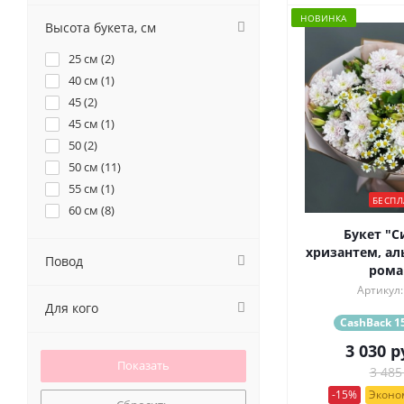
37 (
2
)
НОВИНКА
51 (
2
)
Высота букета, см
9 (
2
)
25 см (
2
)
40 см (
1
)
45 (
2
)
45 см (
1
)
50 (
2
)
50 см (
11
)
55 см (
1
)
БЕСПЛ
60 см (
8
)
Букет "С
хризантем, ал
Повод
ром
Артикул:
Для кого
CashBack 15
3 030
р
3 485
-15%
Эконом