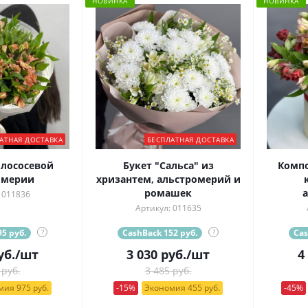
НОВИНКА
НОВИНКА
АТНАЯ ДОСТАВКА
БЕСПЛАТНАЯ ДОСТАВКА
 лососевой
Букет "Сальса" из
Комп
омерии
хризантем, альстромерий и
ромашек
 011836
Артикул: 011635
5 руб.
?
CashBack 152 руб.
?
Cas
уб.
/шт
3 030
руб.
/шт
4
 руб.
3 485 руб.
ия 975 руб.
-15%
Экономия 455 руб.
-45%