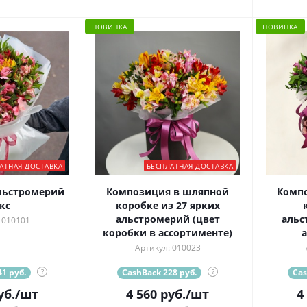
НОВИНКА
НОВИНКА
АТНАЯ ДОСТАВКА
БЕСПЛАТНАЯ ДОСТАВКА
альстромерий
Композиция в шляпной
Комп
кс
коробке из 27 ярких
альстромерий (цвет
альс
 010101
коробки в ассортименте)
а
Артикул: 010023
1 руб.
?
CashBack 228 руб.
?
Cas
уб.
/шт
4 560
руб.
/шт
4