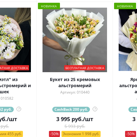
НОВИНКА
НОВИНКА
АТНАЯ ДОСТАВКА
БЕСПЛАТНАЯ ДОСТАВКА
иэтл" из
Букет из 25 кремовых
Яр
ьстромерий и
альстромерий
альстро
ашек
а
Артикул: 010440
 010582
2 руб.
?
CashBack 200 руб.
?
Cas
уб.
/шт
3 995
руб.
/шт
3
 руб.
5 993 руб.
ия 455 руб.
-50%
Экономия 1 998 руб.
-50%