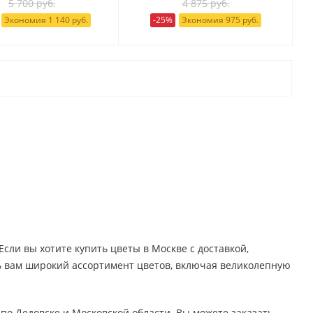
5 700 руб.
4 875 руб.
Экономия 1 140 руб.
-25%
Экономия 975 руб.
Если вы хотите купить цветы в Москве с доставкой,
ь вам широкий ассортимент цветов, включая великолепную
по Дедовске и Московской области. Вы можете заказать