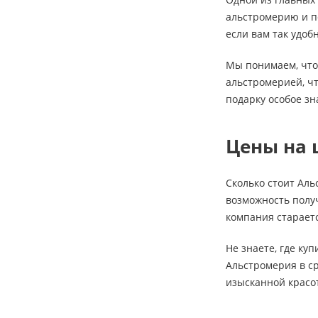
альстромерию и по
если вам так удоб
Мы понимаем, что 
альстромерией, чт
подарку особое з
Цены на 
Сколько стоит Ал
возможность получ
компания стараетс
Не знаете, где ку
Альстромерия в ср
изысканной красот