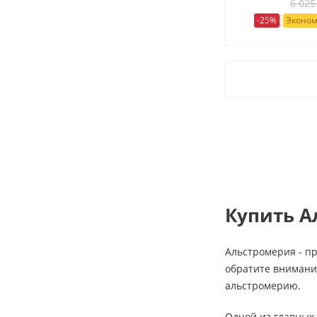
6 025
-25%
Эконом
Купить А
Альстромерия - пр
обратите внимани
альстромерию.
Одной из главных 