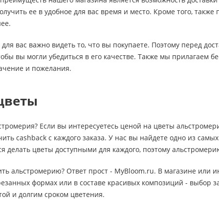
лучить ее в удобное для вас время и место. Кроме того, также
нее.
для вас важно видеть то, что вы покупаете. Поэтому перед дос
обы вы могли убедиться в его качестве. Также мы прилагаем б
начение и пожелания.
цветы
ьстромерия? Если вы интересуетесь ценой на цветы альстромер
ить cashback с каждого заказа. У нас вы найдете одно из сам
я делать цветы доступными для каждого, поэтому альстромерию
пить альстромерию? Ответ прост - MyBloom.ru. В магазине или и
езанных формах или в составе красивых композиций - выбор з
ой и долгим сроком цветения.