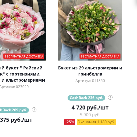
БЕСПЛАТНАЯ ДОСТАВКА
БЕСПЛАТНАЯ ДОСТАВКА
й букет " Райский
Букет из 29 альстромерии и
к" с гортензиями,
гринбелла
 и альстромериями
Артикул: 011850
Артикул: 023029
CashBack 236 руб.
?
4 720
руб.
/шт
hBack 269 руб.
?
5 900 руб.
 375
руб.
/шт
-25%
Экономия 1 180 руб.