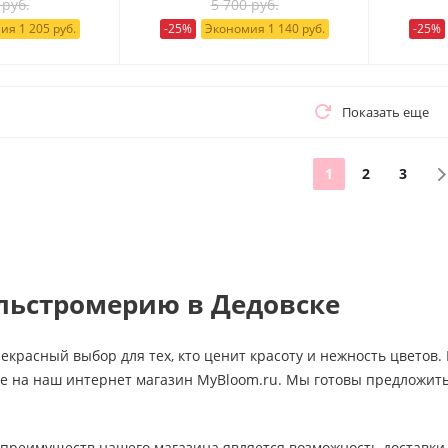
 руб.
5 700 руб.
ия 1 205 руб.
-25%
Экономия 1 140 руб.
-25%
Показать еще
1
2
3
льстромерию в Дедовске
екрасный выбор для тех, кто ценит красоту и нежность цветов. 
е на наш интернет магазин MyBloom.ru. Мы готовы предложит
преимуществ нашего магазина является возможность доставки 