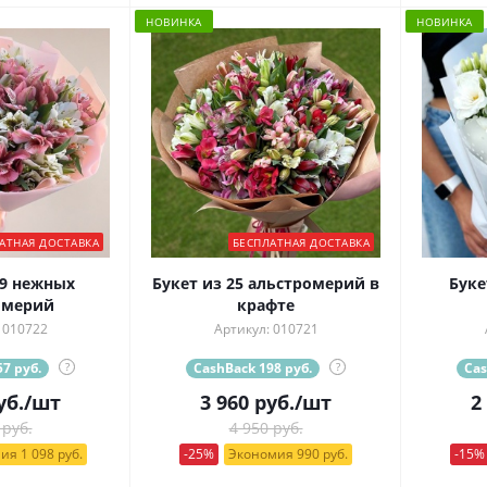
НОВИНКА
НОВИНКА
АТНАЯ ДОСТАВКА
БЕСПЛАТНАЯ ДОСТАВКА
19 нежных
Букет из 25 альстромерий в
Буке
омерий
крафте
 010722
Артикул: 010721
7 руб.
?
CashBack 198 руб.
?
Cas
уб.
/шт
3 960
руб.
/шт
2
 руб.
4 950 руб.
ия 1 098 руб.
-25%
Экономия 990 руб.
-15%