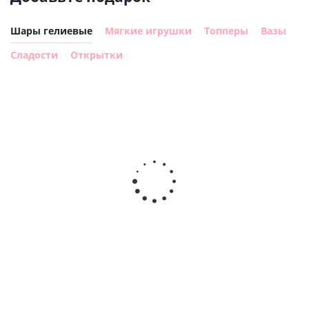
Шары гелиевые
Мягкие игрушки
Топперы
Вазы
Сладости
Открытки
Шар с
Шар круг,
днем
счастливого
рождения,
Сердце розовое
дня
с
фольгированный
рождения
бабочками
шар с гелием (45
(45см)
см)
900
руб.
900
руб.
895
руб.