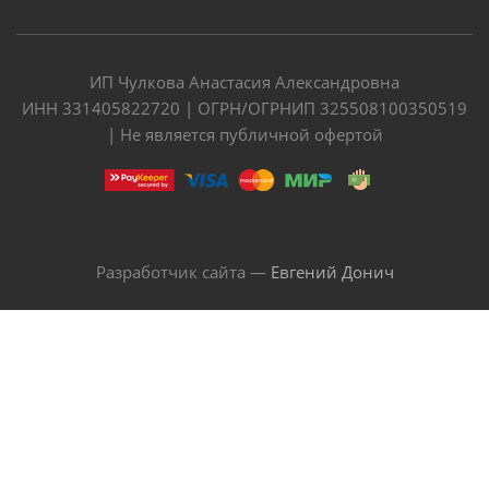
ИП Чулкова Анастасия Александровна
ИНН 331405822720 | ОГРН/ОГРНИП 325508100350519
| Не является публичной офертой
Разработчик сайта —
Евгений Донич