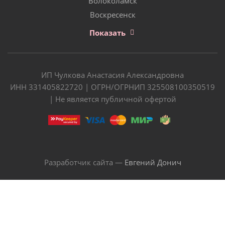
Волоколамск
Воскресенск
Показать
ИП Чулкова Анастасия Александровна
ИНН 331405822720 | ОГРН/ОГРНИП 325508100350519
| Не является публичной офертой
Разработчик сайта —
Евгений Донич