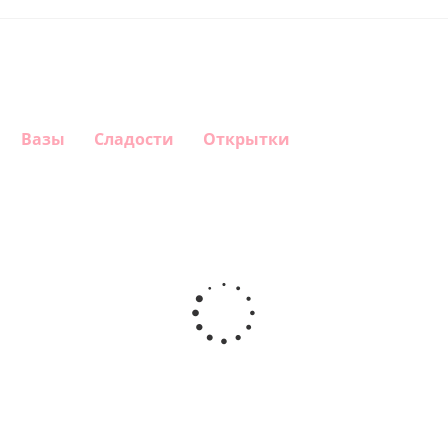
Вазы
Сладости
Открытки
Шар
Шар
Шар
Шар
гелиевый
гелиевый
гелиевый
Звезда - С
цифра 4
цифра 3
цифра 1
днем
(40х102
(40х102
(40х102
рождения
см)
см)
см)
(45 см)
1 330
1 330
1 330
895
руб.
руб.
руб.
руб.