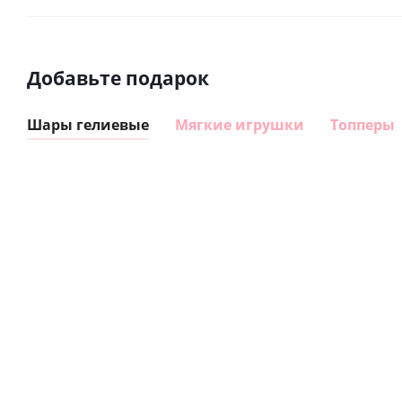
Добавьте подарок
Шары гелиевые
Мягкие игрушки
Топперы
Шар
Шар
сердце I
гелиевый
love you
цифра 8
(45 см)
Сердце розовое
(40х102
фольгированный
см)
шар с гелием (45
см)
895
1 330
руб.
руб.
895
руб.