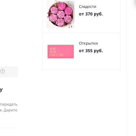
Сладости
от 370 руб.
Открытки
от 355 руб.
?
у
 передать
е. Дарите