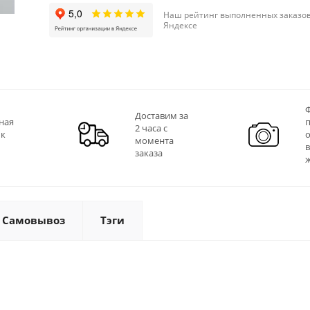
Наш рейтинг выполненных заказов
Яндексе
Ф
Доставим за
ная
2 часа с
 к
момента
заказа
Самовывоз
Тэги