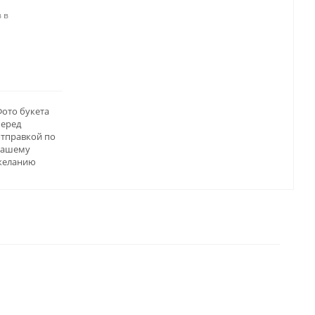
 в
ото букета
перед
отправкой по
вашему
желанию