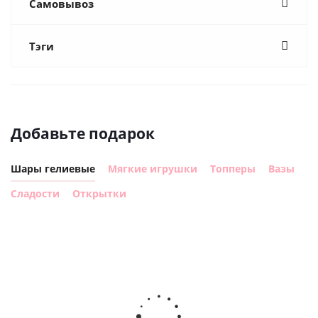
Самовывоз
Тэги
Добавьте подарок
Шары гелиевые
Мягкие игрушки
Топперы
Вазы
Сладости
Открытки
Шар
Шар
сердце I
гелиевый
ге